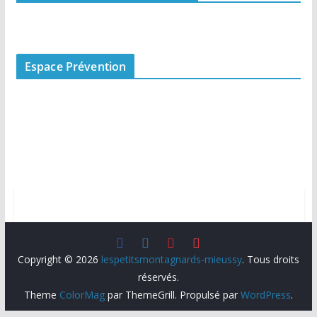
Espace Prévention
Copyright © 2026
lespetitsmontagnards-mieussy
. Tous droits
réservés.
Theme
ColorMag
par ThemeGrill. Propulsé par
WordPress
.