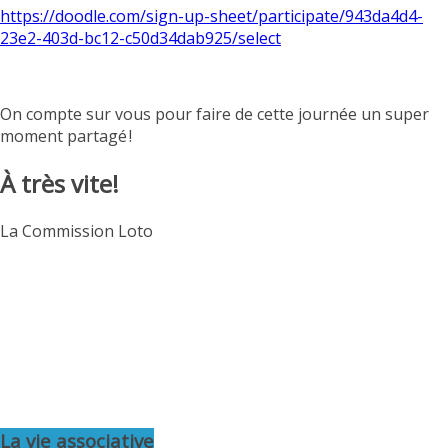
https://doodle.com/sign-up-
sheet/participate/943da4d4-
23e2-403d-bc12-c50d34dab925/
select
On compte sur vous pour faire de cette journée un super
moment partagé !
À très vite!
La Commission Loto
La vie associative