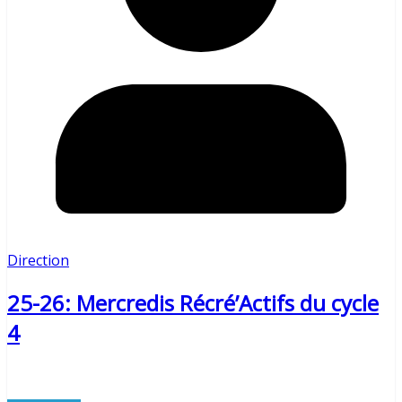
Direction
25-26: Mercredis Récré’Actifs du cycle
4