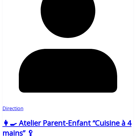
Direction
👩‍🍳 Atelier Parent-Enfant “Cuisine à 4
mains” 🥄