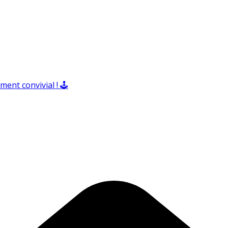
ent convivial ! 🕹️