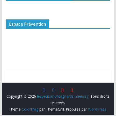
Espace Prévention
Copyright © 2026
lespetitsmontagnards-mieussy
. Tous droits
réservés.
Theme
ColorMag
par ThemeGrill. Propulsé par
WordPress
.