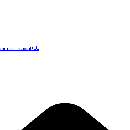
ent convivial ! 🕹️