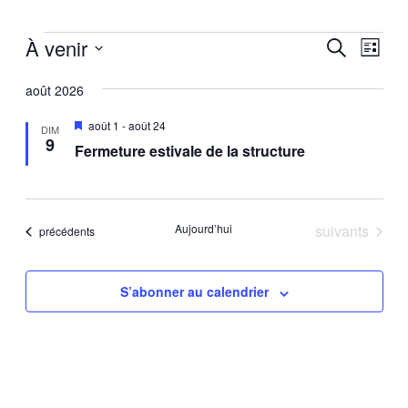
Évènements
À venir
Recherc
Navi
Recherche
Liste
de
Sélectionnez
et
vues
août 2026
une
navigati
date.
Évè
Mis
août 1
-
août 24
DIM
de
en
9
Fermeture estivale de la structure
avant
vues
Évènem
Évènements
Aujourd’hui
suivants
Évènements
précédents
S’abonner au calendrier