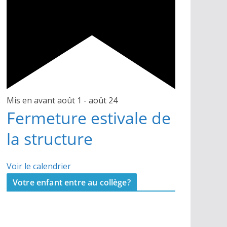
Mis en avant
août 1
-
août 24
Fermeture estivale de
la structure
Voir le calendrier
Votre enfant entre au collège?